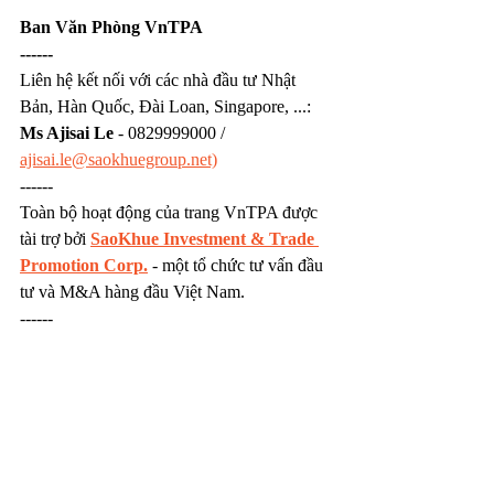
Ban Văn Phòng VnTPA
------
Liên hệ kết nối với các nhà đầu tư Nhật 
Bản, Hàn Quốc, Đài Loan, Singapore, ...: 
Ms Ajisai Le
 - 0829999000 / 
ajisai.le@saokhuegroup.net)
------
Toàn bộ hoạt động của trang VnTPA được 
tài trợ bởi 
SaoKhue Investment & Trade 
Promotion Corp.
 - một tổ chức tư vấn đầu 
tư và M&A hàng đầu Việt Nam.
------