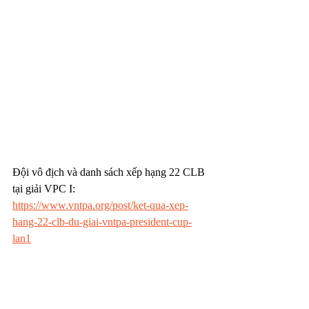
Đội vô địch và danh sách xếp hạng 22 CLB 
tại giải VPC I: 
https://www.vntpa.org/post/ket-qua-xep-
hang-22-clb-du-giai-vntpa-president-cup-
lan1