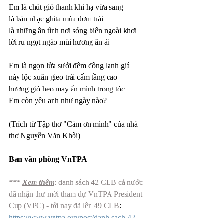
Em là chút gió thanh khi hạ vừa sang
là bản nhạc ghita mùa đơm trái
là những ân tình nơi sóng biển ngoài khơi
lời ru ngọt ngào mùi hương ân ái
Em là ngọn lửa sưởi đêm đông lạnh giá
này lộc xuân gieo trái cấm tầng cao
hương gió heo may ẩn mình trong tóc
Em còn yêu anh như ngày nào?
(Trích từ Tập thơ "Cảm ơn mình" của nhà 
thơ Nguyễn Văn Khôi)
Ban văn phòng VnTPA
*** 
Xem thêm
: danh sách 42 CLB cả nước 
đã nhận thư mời tham dự VnTPA President 
Cup (VPC) - tới nay đã lên 49 CLB
: 
https://www.vntpa.org/post/danh-sach-42-