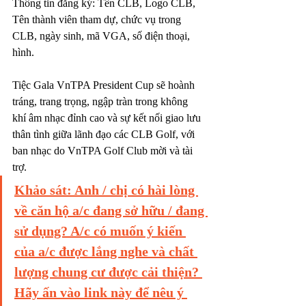
Thông tin đăng ký: Tên CLB, Logo CLB, 
Tên thành viên tham dự, chức vụ trong 
CLB, ngày sinh, mã VGA, số điện thoại, 
hình.
Tiệc Gala VnTPA President Cup sẽ hoành 
tráng, trang trọng, ngập tràn trong không 
khí âm nhạc đỉnh cao và sự kết nối giao lưu 
thân tình giữa lãnh đạo các CLB Golf, với 
ban nhạc do VnTPA Golf Club mời và tài 
trợ.
Khảo sát: Anh / chị có hài lòng 
về căn hộ a/c đang sở hữu / đang 
sử dụng? A/c có muốn ý kiến 
của a/c được lắng nghe và chất 
lượng chung cư được cải thiện? 
Hãy ấn vào link này để nêu ý 