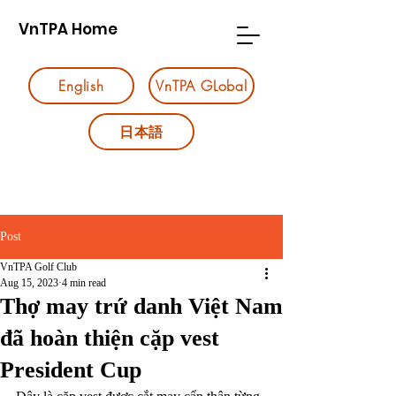
VnTPA Home
English
VnTPA GLobal
日本語
Post
VnTPA Golf Club
Aug 15, 2023
4 min read
Thợ may trứ danh Việt Nam
đã hoàn thiện cặp vest
President Cup