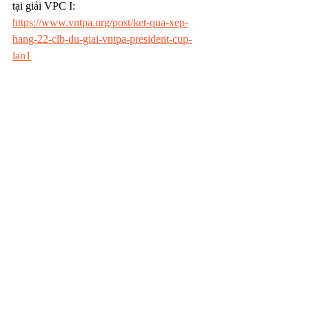
tại giải VPC I: 
https://www.vntpa.org/post/ket-qua-xep-
hang-22-clb-du-giai-vntpa-president-cup-
lan1