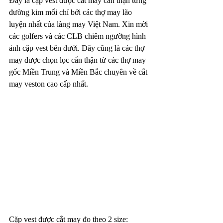
Đây là cặp vest được cắt may cẩn thận từng 
đường kim mối chỉ bởi các thợ may lão 
luyện nhất của làng may Việt Nam. Xin mời 
các golfers và các CLB chiêm ngưỡng hình 
ảnh cặp vest bên dưới. Đây cũng là các thợ 
may được chọn lọc cẩn thận từ các thợ may 
gốc Miền Trung và Miền Bắc chuyên về cắt 
may veston cao cấp nhất. 
Cặp vest được cắt may đo theo 2 size: