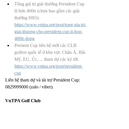
Tổng giá trị giải thướng President Cup 
II hơn 400tr (chưa bao gồm các giải 
thưởng HIO): 
https://www.vntpa.org/post/tong-gia-tri-
giai-thuong-cho-president-cup-ii-hon-
400tr-dong
Presient Cup liên hệ mời các CLB 
golfers quốc tế ở khu vực Châu Á, Bắc 
Mỹ, EU, Úc, ... tham dự các kỳ tới: 
https://www.vntpa.org/post/president-
cup
Liên hệ tham dự và tài trợ President Cup: 
0829999000 (zalo / viber).
VnTPA Golf Club