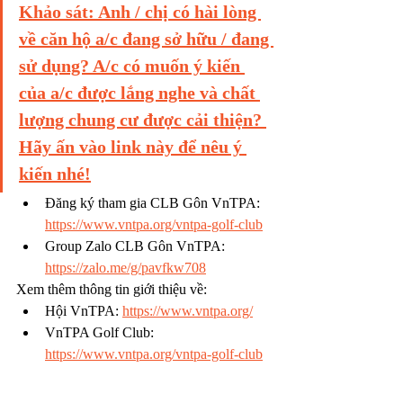
Khảo sát: Anh / chị có hài lòng 
về căn hộ a/c đang sở hữu / đang 
sử dụng? A/c có muốn ý kiến 
của a/c được lắng nghe và chất 
lượng chung cư được cải thiện? 
Hãy ấn vào link này để nêu ý 
kiến nhé!
Đăng ký tham gia CLB Gôn VnTPA: 
https://www.vntpa.org/vntpa-golf-club
Group Zalo CLB Gôn VnTPA: 
https://zalo.me/g/pavfkw708
Xem thêm thông tin giới thiệu về:
Hội VnTPA: 
https://www.vntpa.org/
VnTPA Golf Club: 
https://www.vntpa.org/vntpa-golf-club