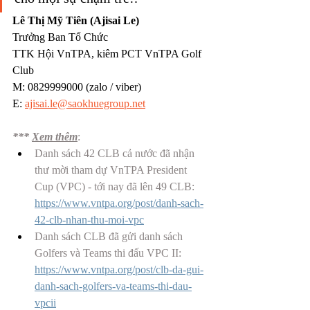
Lê Thị Mỹ Tiên (Ajisai Le)
Trưởng Ban Tổ Chức
TTK Hội VnTPA, kiêm PCT VnTPA Golf 
Club
M: 0829999000 (zalo / viber)
E: 
ajisai.le@saokhuegroup.net
*** 
Xem thêm
: 
Danh sách 42 CLB cả nước đã nhận 
thư mời tham dự VnTPA President 
Cup (VPC) - tới nay đã lên 49 CLB: 
https://www.vntpa.org/post/danh-sach-
42-clb-nhan-thu-moi-vpc
Danh sách CLB đã gửi danh sách 
Golfers và Teams thi đấu VPC II: 
https://www.vntpa.org/post/clb-da-gui-
danh-sach-golfers-va-teams-thi-dau-
vpcii