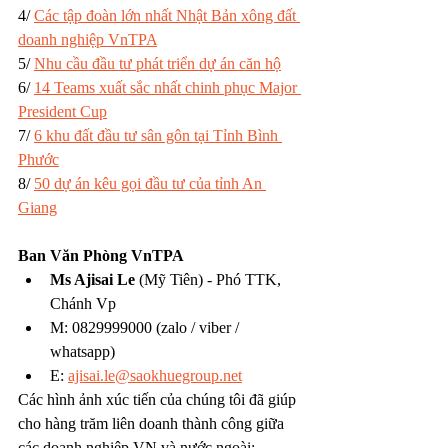
4/ 
Các tập đoàn lớn nhất Nhật Bản xông đất 
doanh nghiệp VnTPA
5/ 
Nhu cầu đầu tư phát triển dự án căn hộ
6/ 
14 Teams xuất sắc nhất chinh phục Major 
President Cup
7/ 
6 khu đất đầu tư sân gôn tại Tỉnh Bình 
Phước
8/ 
50 dự án kêu gọi đầu tư của tỉnh An 
Giang
Ban Văn Phòng VnTPA
Ms Ajisai Le
 (Mỹ Tiên) - Phó TTK, 
Chánh Vp
M: 0829999000 (zalo / viber / 
whatsapp)
E: 
ajisai.le@saokhuegroup.net
Các hình ảnh xúc tiến của chúng tôi đã giúp 
cho hàng trăm liên doanh thành công giữa 
các doanh nghiệp VN và nước ngoài: