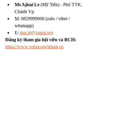
Ms Ajisai Le
 (Mỹ Tiên) - Phó TTK, 
Chánh Vp
M: 0829999000 (zalo / viber / 
whatsapp)
E: 
tien.le@vntpa.org
Đăng ký tham gia hội viên và BCH: 
https://www.vntpa.org/about-us