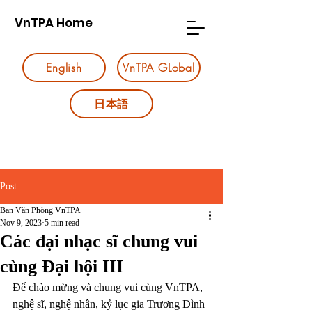
VnTPA Home
English
VnTPA GLobal
日本語
Post
Ban Văn Phòng VnTPA
Nov 9, 2023
5 min read
Các đại nhạc sĩ chung vui
cùng Đại hội III
Để chào mừng và chung vui cùng VnTPA, 
nghệ sĩ, nghệ nhân, kỷ lục gia Trương Đình 