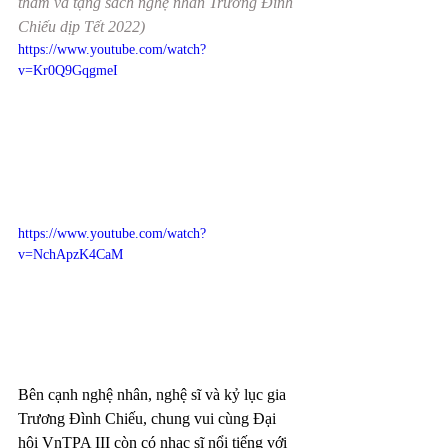
thăm và tặng sách nghệ nhân Trương Đình 
Chiếu dịp Tết 2022)
https://www.youtube.com/watch?
v=Kr0Q9GqgmeI
https://www.youtube.com/watch?
v=NchApzK4CaM
Bên cạnh nghệ nhân, nghệ sĩ và kỷ lục gia 
Trương Đình Chiếu, chung vui cùng Đại 
hội VnTPA III còn có nhạc sĩ nổi tiếng với 