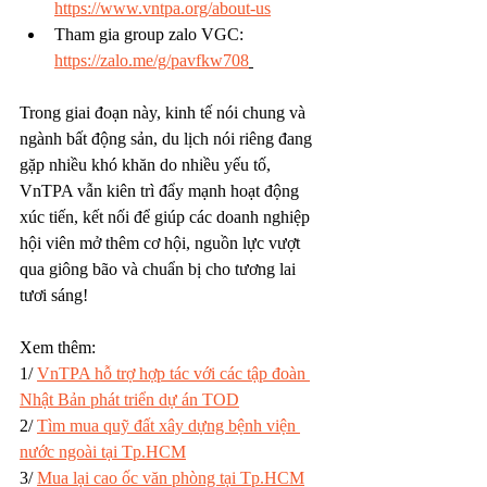
https://www.vntpa.org/about-us
Tham gia group zalo VGC: 
https://zalo.me/g/pavfkw708
Trong giai đoạn này, kinh tế nói chung và 
ngành bất động sản, du lịch nói riêng đang 
gặp nhiều khó khăn do nhiều yếu tố, 
VnTPA vẫn kiên trì đẩy mạnh hoạt động 
xúc tiến, kết nối để giúp các doanh nghiệp 
hội viên mở thêm cơ hội, nguồn lực vượt 
qua giông bão và chuẩn bị cho tương lai 
tươi sáng!
Xem thêm: 
1/ 
VnTPA hỗ trợ hợp tác với các tập đoàn 
Nhật Bản phát triển dự án TOD
2/ 
Tìm mua quỹ đất xây dựng bệnh viện 
nước ngoài tại Tp.HCM
3/ 
Mua lại cao ốc văn phòng tại Tp.HCM