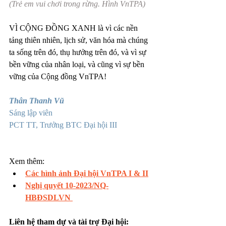
(Trẻ em vui chơi trong rừng. Hình VnTPA)
VÌ CỘNG ĐỒNG XANH là vì các nền 
tảng thiên nhiên, lịch sử, văn hóa mà chúng 
ta sống trên đó, thụ hưởng trên đó, và vì sự 
bền vững của nhân loại, và cũng vì sự bền 
vững của Cộng đồng VnTPA!
Thân Thanh Vũ
Sáng lập viên
PCT TT, Trưởng BTC Đại hội III
Xem thêm: 
Các hình ảnh Đại hội VnTPA I & II
Nghị quyết 10-2023/NQ-
HBĐSDLVN 
Liên hệ tham dự và tài trợ Đại hội: