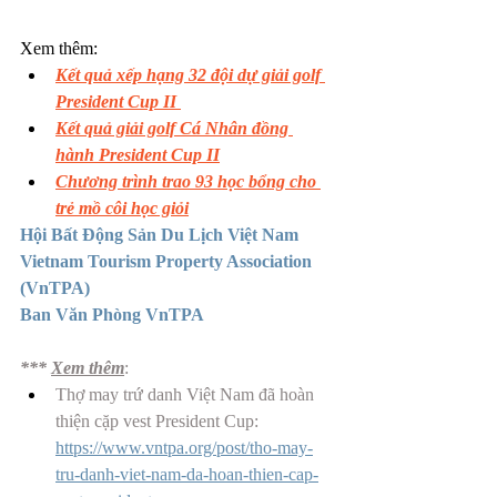
Xem thêm: 
Kết quả xếp hạng 32 đội dự giải golf 
President Cup II 
Kết quả giải golf Cá Nhân đồng 
hành President Cup II
Chương trình trao 93 học bổng
 cho 
trẻ mồ côi học giỏi
Hội Bất Động Sản Du Lịch Việt Nam 
Vietnam Tourism Property Association 
(VnTPA)
Ban Văn Phòng VnTPA
*** 
Xem thêm
: 
Thợ may trứ danh Việt Nam đã hoàn 
thiện cặp vest President Cup: 
https://www.vntpa.org/post/tho-may-
tru-danh-viet-nam-da-hoan-thien-cap-