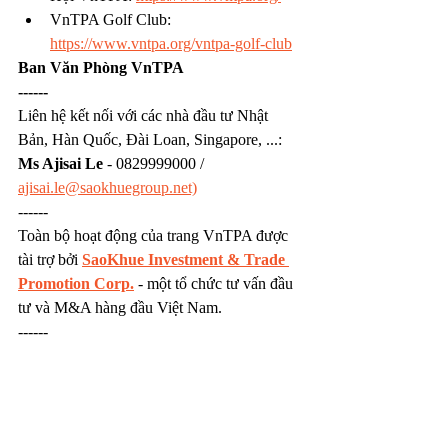
VnTPA Golf Club: 
https://www.vntpa.org/vntpa-golf-club
Ban Văn Phòng VnTPA
------
Liên hệ kết nối với các nhà đầu tư Nhật 
Bản, Hàn Quốc, Đài Loan, Singapore, ...: 
Ms Ajisai Le
 - 0829999000 / 
ajisai.le@saokhuegroup.net)
------
Toàn bộ hoạt động của trang VnTPA được 
tài trợ bởi 
SaoKhue Investment & Trade 
Promotion Corp.
 - một tổ chức tư vấn đầu 
tư và M&A hàng đầu Việt Nam.
------