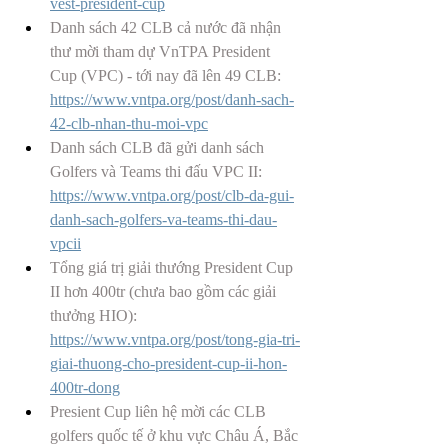
vest-president-cup
Danh sách 42 CLB cả nước đã nhận 
thư mời tham dự VnTPA President 
Cup (VPC) - tới nay đã lên 49 CLB: 
https://www.vntpa.org/post/danh-sach-
42-clb-nhan-thu-moi-vpc
Danh sách CLB đã gửi danh sách 
Golfers và Teams thi đấu VPC II: 
https://www.vntpa.org/post/clb-da-gui-
danh-sach-golfers-va-teams-thi-dau-
vpcii
Tổng giá trị giải thướng President Cup 
II hơn 400tr (chưa bao gồm các giải 
thưởng HIO): 
https://www.vntpa.org/post/tong-gia-tri-
giai-thuong-cho-president-cup-ii-hon-
400tr-dong
Presient Cup liên hệ mời các CLB 
golfers quốc tế ở khu vực Châu Á, Bắc 