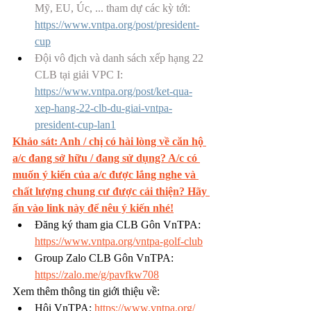
Mỹ, EU, Úc, ... tham dự các kỳ tới: 
https://www.vntpa.org/post/president-
cup
Đội vô địch và danh sách xếp hạng 22 
CLB tại giải VPC I:
https://www.vntpa.org/post/ket-qua-
xep-hang-22-clb-du-giai-vntpa-
president-cup-lan1
Khảo sát: Anh / chị có hài lòng về căn hộ 
a/c đang sở hữu / đang sử dụng? A/c có 
muốn ý kiến của a/c được lắng nghe và 
chất lượng chung cư được cải thiện? Hãy 
ấn vào link này để nêu ý kiến nhé!
Đăng ký tham gia CLB Gôn VnTPA: 
https://www.vntpa.org/vntpa-golf-club
Group Zalo CLB Gôn VnTPA: 
https://zalo.me/g/pavfkw708
Xem thêm thông tin giới thiệu về:
Hội VnTPA: 
https://www.vntpa.org/