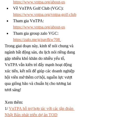
https://www.vntpa.org/about-us
Về VnTPA Golf Club (VGC): 
https://www.vntpa.org/vntpa-golf-club
Tham gia VnTPA: 
https://www.vntpa.org/about-us
Tham gia group zalo VGC: 
https://zalo.me/g/pavfkw708
Trong giai đoạn này, kinh tế nói chung và 
ngành bất động sản, du lịch nói riêng đang 
gặp nhiều khó khăn do nhiều yếu tố, 
VnTPA vẫn kiên trì đẩy mạnh hoạt động 
xúc tiến, kết nối để giúp các doanh nghiệp 
hội viên mở thêm cơ hội, nguồn lực vượt 
qua giông bão và chuẩn bị cho tương lai 
tươi sáng!
Xem thêm: 
1/ 
VnTPA hỗ trợ hợp tác với các tập đoàn 
Nhật Bản phát triển dự án TOD