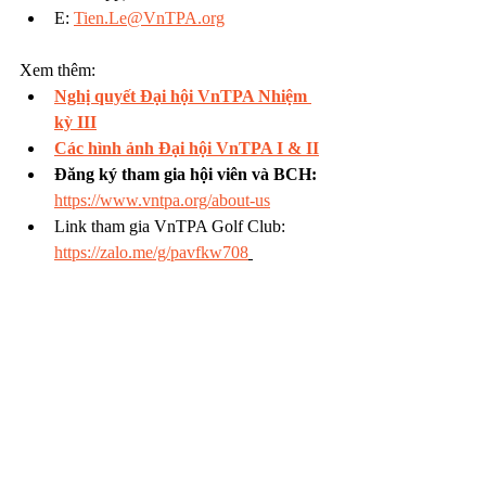
E: 
Tien.Le@VnTPA.org
Xem thêm: 
Nghị quyết Đại hội VnTPA Nhiệm 
kỳ III
Các hình ảnh Đại hội VnTPA I & II
Đăng ký tham gia hội viên và BCH: 
https://www.vntpa.org/about-us
Link tham gia VnTPA Golf Club: 
https://zalo.me/g/pavfkw708