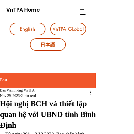
VnTPA Home
English
VnTPA GLobal
日本語
Post
Ban Văn Phòng VnTPA
Nov 29, 2023
2 min read
Hội nghị BCH và thiết lập
quan hệ với UBND tỉnh Bình
Định