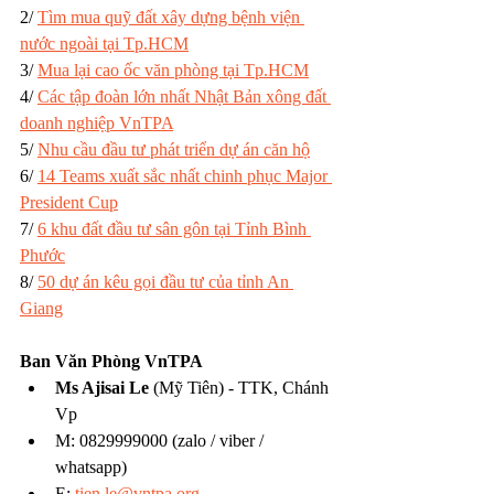
2/ 
Tìm mua quỹ đất xây dựng bệnh viện 
nước ngoài tại Tp.HCM
3/ 
Mua lại cao ốc văn phòng tại Tp.HCM
4/ 
Các tập đoàn lớn nhất Nhật Bản xông đất 
doanh nghiệp VnTPA
5/ 
Nhu cầu đầu tư phát triển dự án căn hộ
6/ 
14 Teams xuất sắc nhất chinh phục Major 
President Cup
7/ 
6 khu đất đầu tư sân gôn tại Tỉnh Bình 
Phước
8/ 
50 dự án kêu gọi đầu tư của tỉnh An 
Giang
Ban Văn Phòng VnTPA
Ms Ajisai Le
 (Mỹ Tiên) - TTK, Chánh 
Vp
M: 0829999000 (zalo / viber / 
whatsapp)
E: 
tien.le@vntpa.org