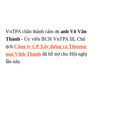
VnTPA chân thành cảm ơn 
anh Võ Văn 
Thành
 - Ủy viên BCH VnTPA III, Chủ 
tịch 
Công ty CP Xây dựng và Thương 
mại Vĩnh Thành
 đã hỗ trợ cho Hội nghị 
lần này.