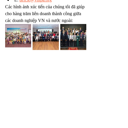
Các hình ảnh xúc tiến của chúng tôi đã giúp 
cho hàng trăm liên doanh thành công giữa 
các doanh nghiệp VN và nước ngoài: