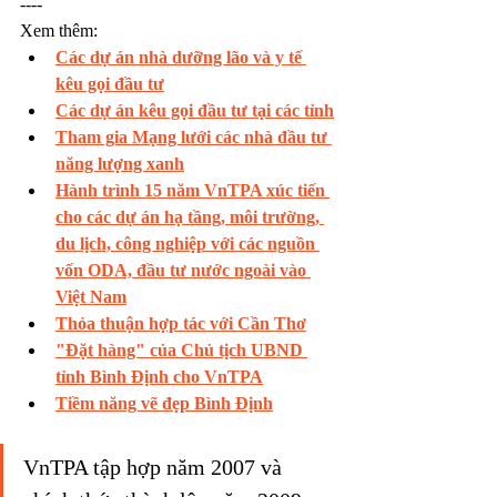
----
Xem thêm:
Các dự án nhà dưỡng lão và y tế 
kêu gọi đầu tư
Các dự án kêu gọi đầu tư tại các tỉnh
Tham gia Mạng lưới các nhà đầu tư 
năng lượng xanh
Hành trình 15 năm VnTPA xúc tiến 
cho các dự án hạ tầng, môi trường, 
du lịch, công nghiệp với các nguồn 
vốn ODA, đầu tư nước ngoài vào 
Việt Nam
Thỏa thuận hợp tác với Cần Thơ
"Đặt hàng" của Chủ tịch UBND 
tỉnh Bình Định cho VnTPA
Tiềm năng vẽ đẹp Bình Định
VnTPA tập hợp năm 2007 và 