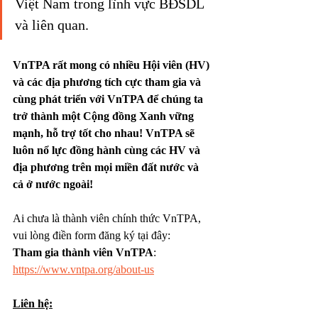
Việt Nam trong lĩnh vực BĐSDL 
và liên quan.
VnTPA rất mong có nhiều Hội viên (HV) 
và các địa phương tích cực tham gia và 
cùng phát triển với VnTPA để chúng ta 
trở thành một Cộng đồng Xanh vững 
mạnh, hỗ trợ tốt cho nhau! VnTPA sẽ 
luôn nổ lực đồng hành cùng các HV và 
địa phương trên mọi miền đất nước và 
cả ở nước ngoài!
Ai chưa là thành viên chính thức VnTPA, 
vui lòng điền form đăng ký tại đây:
Tham gia thành viên VnTPA
: 
https://www.vntpa.org/about-us
Liên hệ: