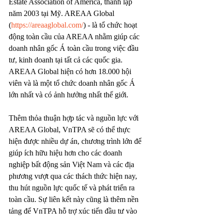
Estate Association of America, thành lập 
năm 2003 tại Mỹ. AREAA Global 
(
https://areaaglobal.com/
) - là tổ chức hoạt 
động toàn cầu của AREAA nhằm giúp các 
doanh nhân gốc Á toàn cầu trong việc đầu 
tư, kinh doanh tại tất cả các quốc gia. 
AREAA Global hiện có hơn 18.000 hội 
viên và là một tổ chức doanh nhân gốc Á 
lớn nhất và có ảnh hưởng nhất thế giới. 
Thêm thỏa thuận hợp tác và nguồn lực với 
AREAA Global, VnTPA sẽ có thể thực 
hiện được nhiều dự án, chương trình lớn để 
giúp ích hữu hiệu hơn cho các doanh 
nghiệp bất động sản Việt Nam và các địa 
phương vượt qua các thách thức hiện nay, 
thu hút nguồn lực quốc tế và phát triển ra 
toàn cầu. Sự liên kết này cũng là thêm nền 
tảng để VnTPA hỗ trợ xúc tiến đầu tư vào 