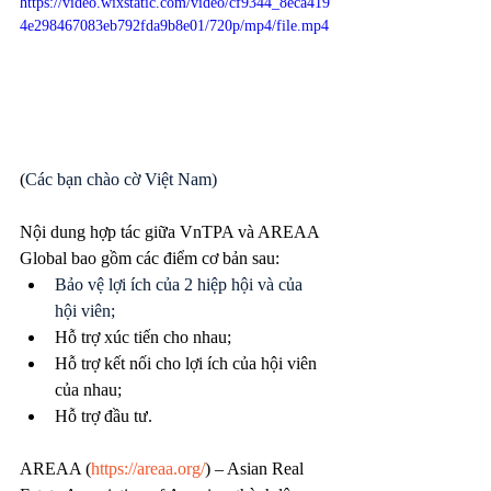
https://video.wixstatic.com/video/cf9344_8eca419
4e298467083eb792fda9b8e01/720p/mp4/file.mp4
(
Các bạn chào cờ Việt Nam)
Nội dung hợp tác giữa VnTPA và AREAA 
Global bao gồm các điểm cơ bản sau:
Bảo vệ lợi ích của 2 hiệp hội và của 
hội viên;
Hỗ trợ xúc tiến cho nhau;
Hỗ trợ kết nối cho lợi ích của hội viên 
của nhau;
Hỗ trợ đầu tư.
AREAA (
https://areaa.org/
) – Asian Real 