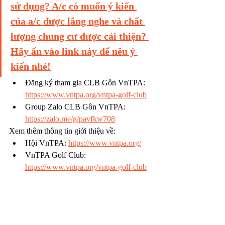
sử dụng? A/c có muốn ý kiến 
của a/c được lắng nghe và chất 
lượng chung cư được cải thiện? 
Hãy ấn vào link này để nêu ý 
kiến nhé!
Đăng ký tham gia CLB Gôn VnTPA: 
https://www.vntpa.org/vntpa-golf-club
Group Zalo CLB Gôn VnTPA: 
https://zalo.me/g/pavfkw708
Xem thêm thông tin giới thiệu về:
Hội VnTPA: 
https://www.vntpa.org/
VnTPA Golf Club: 
https://www.vntpa.org/vntpa-golf-club