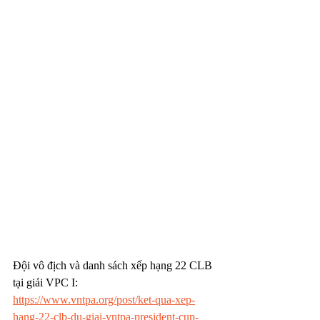
Đội vô địch và danh sách xếp hạng 22 CLB 
tại giải VPC I: 
https://www.vntpa.org/post/ket-qua-xep-
hang-22-clb-du-giai-vntpa-president-cup-