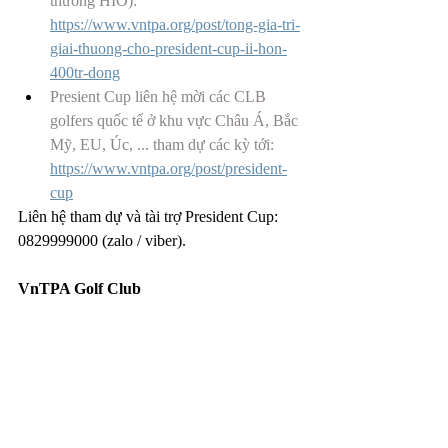
thưởng HIO): 
https://www.vntpa.org/post/tong-gia-tri-
giai-thuong-cho-president-cup-ii-hon-
400tr-dong
Presient Cup liên hệ mời các CLB 
golfers quốc tế ở khu vực Châu Á, Bắc 
Mỹ, EU, Úc, ... tham dự các kỳ tới: 
https://www.vntpa.org/post/president-
cup
Liên hệ tham dự và tài trợ President Cup: 
0829999000 (zalo / viber).
VnTPA Golf Club