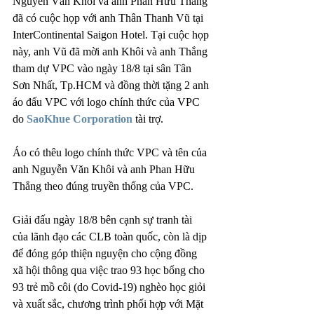
Nguyễn Văn Khôi và anh Phan Hữu Thắng 
đã có cuộc họp với anh Thân Thanh Vũ tại 
InterContinental Saigon Hotel. Tại cuộc họp 
này, anh Vũ đã mời anh Khôi và anh Thắng 
tham dự VPC vào ngày 18/8 tại sân Tân 
Sơn Nhất, Tp.HCM và đồng thời tặng 2 anh 
áo đấu VPC với logo chính thức của VPC 
do 
SaoKhue Corporation
 tài trợ.
Áo có thêu logo chính thức VPC và tên của 
anh Nguyễn Văn Khôi và anh Phan Hữu 
Thắng theo đúng truyền thống của VPC. 
Giải đấu ngày 18/8 bên cạnh sự tranh tài 
của lãnh đạo các CLB toàn quốc, còn là dịp 
để đóng góp thiện nguyện cho cộng đồng 
xã hội thông qua việc trao 93 học bổng cho 
93 trẻ mồ côi (do Covid-19) nghèo học giỏi 
và xuất sắc, chương trình phối hợp với Mặt 