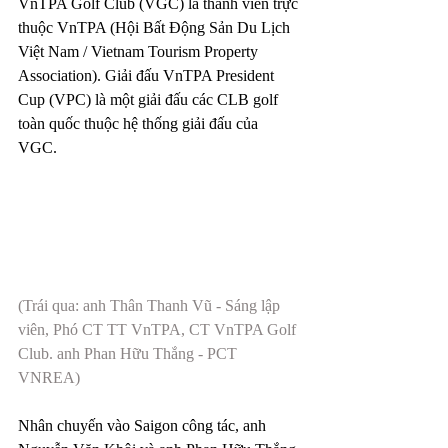
VnTPA Golf Club (VGC) là thành viên trực 
thuộc VnTPA (Hội Bất Động Sản Du Lịch 
Việt Nam / Vietnam Tourism Property 
Association). Giải đấu VnTPA President 
Cup (VPC) là một giải đấu các CLB golf 
toàn quốc thuộc hệ thống giải đấu của 
VGC. 
(Trái qua: anh Thân Thanh Vũ - Sáng lập 
viên, Phó CT TT VnTPA, CT VnTPA Golf 
Club. anh Phan Hữu Thắng - PCT 
VNREA)
Nhân chuyến vào Saigon công tác, anh 