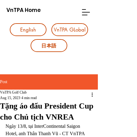
VnTPA Home
English
VnTPA GLobal
日本語
Post
VnTPA Golf Club
Aug 15, 2023
4 min read
Tặng áo đấu President Cup
cho Chủ tịch VNREA
Ngày 13/8, tại InterContinental Saigon 
Hotel, anh Thân Thanh Vũ - CT VnTPA 