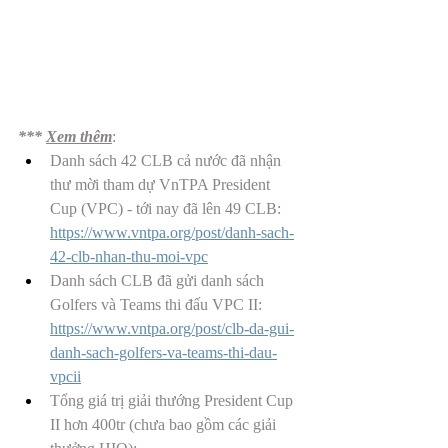
*** 
Xem thêm
: 
Danh sách 42 CLB cả nước đã nhận 
thư mời tham dự VnTPA President 
Cup (VPC) - tới nay đã lên 49 CLB: 
https://www.vntpa.org/post/danh-sach-
42-clb-nhan-thu-moi-vpc
Danh sách CLB đã gửi danh sách 
Golfers và Teams thi đấu VPC II: 
https://www.vntpa.org/post/clb-da-gui-
danh-sach-golfers-va-teams-thi-dau-
vpcii
Tổng giá trị giải thướng President Cup 
II hơn 400tr (chưa bao gồm các giải 