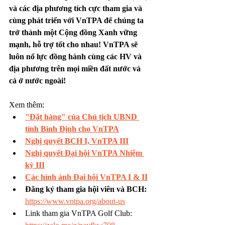
và các địa phương tích cực tham gia và 
cùng phát triển với VnTPA để chúng ta 
trở thành một Cộng đồng Xanh vững 
mạnh, hỗ trợ tốt cho nhau! VnTPA sẽ 
luôn nổ lực đồng hành cùng các HV và 
địa phương trên mọi miền đất nước và 
cả ở nước ngoài!
Xem thêm: 
"Đặt hàng" của Chủ tịch UBND 
tỉnh Bình Định cho VnTPA
Nghị quyết BCH I, VnTPA III
Nghị quyết Đại hội VnTPA Nhiệm 
kỳ III
Các hình ảnh Đại hội VnTPA I & II
Đăng ký tham gia hội viên và BCH: 
https://www.vntpa.org/about-us
Link tham gia VnTPA Golf Club: 