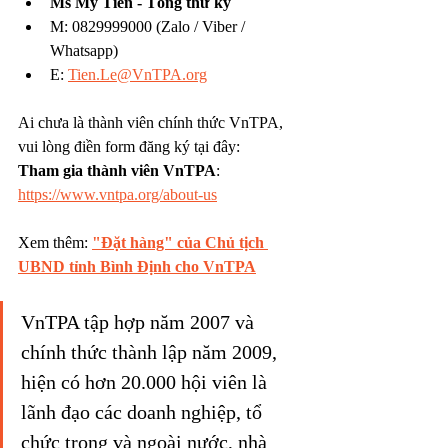
Ms Mỹ Tiên - Tổng thư ký
M: 0829999000 (Zalo / Viber / 
Whatsapp)
E: 
Tien.Le@VnTPA.org
Ai chưa là thành viên chính thức VnTPA, 
vui lòng điền form đăng ký tại đây: 
Tham gia thành viên VnTPA
: 
https://www.vntpa.org/about-us
Xem thêm: 
"Đặt hàng" của Chủ tịch 
UBND tỉnh Bình Định cho VnTPA
VnTPA tập hợp năm 2007 và 
chính thức thành lập năm 2009, 
hiện có hơn 20.000 hội viên là 
lãnh đạo các doanh nghiệp, tổ 
chức trong và ngoài nước, nhà 