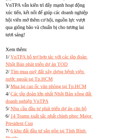
VnTPA vẫn kiên trì đẩy mạnh hoạt động 
xúc tiến, kết nối để giúp các doanh nghiệp 
hội viên mở thêm cơ hội, nguồn lực vượt 
qua giông bão và chuẩn bị cho tương lai 
tươi sáng!
Xem thêm: 
1/ 
VnTPA hỗ trợ hợp tác với các tập đoàn 
Nhật Bản phát triển dự án TOD
2/ 
Tìm mua quỹ đất xây dựng bệnh viện 
nước ngoài tại Tp.HCM
3/ 
Mua lại cao ốc văn phòng tại Tp.HCM
4/ 
Các tập đoàn lớn nhất Nhật Bản xông đất 
doanh nghiệp VnTPA
5/ 
Nhu cầu đầu tư phát triển dự án căn hộ
6/ 
14 Teams xuất sắc nhất chinh phục Major 
President Cup
7/ 
6 khu đất đầu tư sân gôn tại Tỉnh Bình 