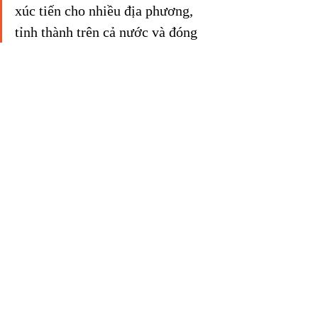
xúc tiến cho nhiều địa phương, 
tỉnh thành trên cả nước và đóng 
góp rất nhiều cho các chính sách 
phát triển kinh tế của nước nhà. 
Chúng tôi cũng giúp thu hút hàng 
tỷ USD đầu tư nước ngoài vào 
Việt Nam trong lĩnh vực BĐSDL 
và liên quan.
VnTPA rất mong có nhiều Hội viên (HV) 
và các địa phương tích cực tham gia và 
cùng phát triển với VnTPA để chúng ta 
trở thành một Cộng đồng Xanh vững 
mạnh, hỗ trợ tốt cho nhau! VnTPA sẽ 
luôn nổ lực đồng hành cùng các HV và 
địa phương trên mọi miền đất nước và 