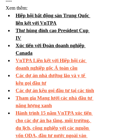
----
Xem thêm:
Hiệp hội bất động sản Trung Quốc 
liên kết với VnTPA
Thư hùng đỉnh cao President Cup 
IV
Xúc tiến với Đoàn doanh nghiệp 
Canada
VnTPA 
Liên kết với Hiệp hội các 
doanh nghiệp gốc Á toàn cầu
Các dự án nhà dưỡng lão và y tế 
kêu gọi đầu tư
Các dự án kêu gọi đầu tư tại các tỉnh
Tham gia Mạng lưới các nhà đầu tư 
năng lượng xanh
Hành trình 15 năm VnTPA xúc tiến 
cho các dự án hạ tầng, môi trường, 
du lịch, công nghiệp với các nguồn 
vốn ODA, đầu tư nước ngoài vào 