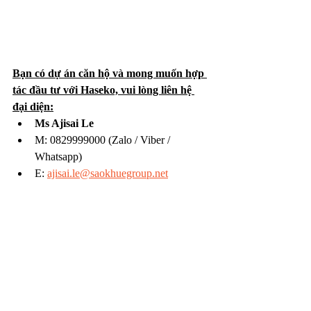
Bạn có dự án căn hộ và mong muốn hợp 
tác đầu tư với Haseko, vui lòng liên hệ 
đại diện:
Ms Ajisai Le
M: 0829999000 (Zalo / Viber / 
Whatsapp)
E: 
ajisai.le@saokhuegroup.net