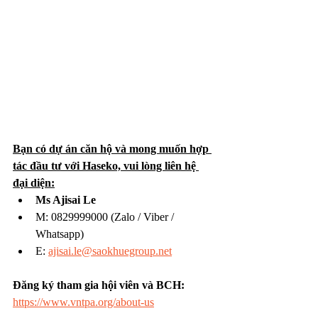
Bạn có dự án căn hộ và mong muốn hợp 
tác đầu tư với Haseko, vui lòng liên hệ 
đại diện:
Ms Ajisai Le
M: 0829999000 (Zalo / Viber / 
Whatsapp)
E: 
ajisai.le@saokhuegroup.net
Đăng ký tham gia hội viên và BCH: 
https://www.vntpa.org/about-us