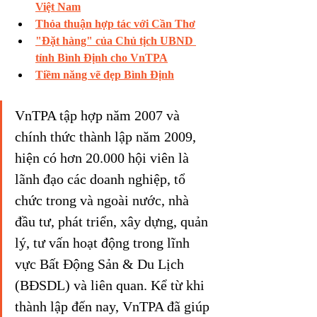
Việt Nam
Thỏa thuận hợp tác với Cần Thơ
"Đặt hàng" của Chủ tịch UBND 
tỉnh Bình Định cho VnTPA
Tiềm năng vẽ đẹp Bình Định
VnTPA tập hợp năm 2007 và 
chính thức thành lập năm 2009, 
hiện có hơn 20.000 hội viên là 
lãnh đạo các doanh nghiệp, tổ 
chức trong và ngoài nước, nhà 
đầu tư, phát triển, xây dựng, quản 
lý, tư vấn hoạt động trong lĩnh 
vực Bất Động Sản & Du Lịch 
(BĐSDL) và liên quan. Kể từ khi 
thành lập đến nay, VnTPA đã giúp 