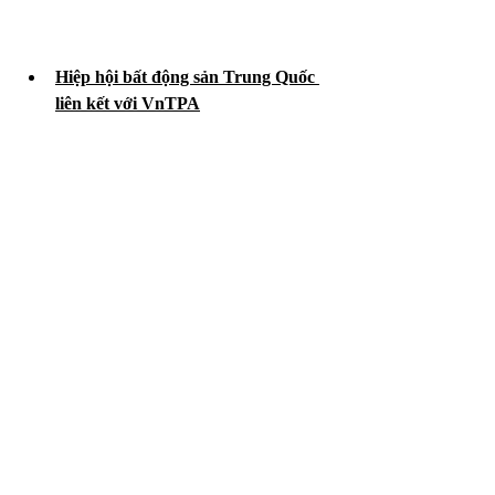
Hiệp hội bất động sản Trung Quốc 
liên kết với VnTPA