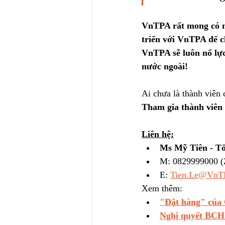
VnTPA rất mong có nh
triển với VnTPA để c
VnTPA sẽ luôn nổ lực
nước ngoài!
Ai chưa là thành viên 
Tham gia thành viê
Liên hệ:
Ms Mỹ Tiên - Tổ
M: 0829999000 (Z
E: 
Tien.Le@VnT
Xem thêm: 
"Đặt hàng" của
Nghị quyết BCH 