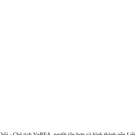
hôi - Chủ tịch VnREA, người tập hợp và hình thành nên Liê