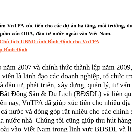
m VnTPA xúc tiến cho các dự án hạ tầng, môi trường, du 
nguồn vốn ODA, đầu tư nước ngoài vào Việt Nam.
 Chủ tịch UBND tỉnh Bình Định cho VnTPA
p Bình Định
 năm 2007 và chính thức thành lập năm 2009,
 viên là lãnh đạo các doanh nghiệp, tổ chức tr
 đầu tư, phát triển, xây dựng, quản lý, tư vấn
c Bất Động Sản & Du Lịch (BĐSDL) và liên qua
đến nay, VnTPA đã giúp xúc tiến cho nhiều địa
n cả nước và đóng góp rất nhiều cho các chính 
của nước nhà. Chúng tôi cũng giúp thu hút hàn
goài vào Việt Nam trong lĩnh vực BĐSDL và li