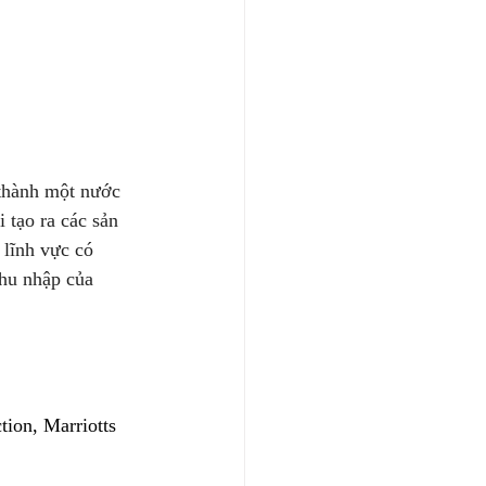
 thành một nước 
 tạo ra các sản 
 lĩnh vực có 
thu nhập của 
ion, Marriotts 