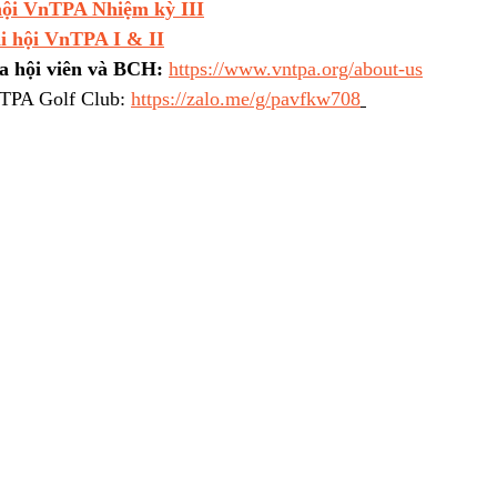
hội VnTPA Nhiệm kỳ III
i hội VnTPA I & II
a hội viên và BCH: 
https://www.vntpa.org/about-us
TPA Golf Club: 
https://zalo.me/g/pavfkw708