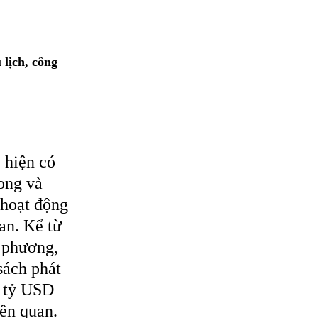
lịch, công 
 hiện có 
ong và 
 hoạt động 
n. Kể từ 
 phương, 
sách phát 
g tỷ USD 
ên quan.