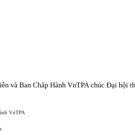
viên và Ban Chấp Hành VnTPA chúc Đại hội t
Hành VnTPA
h