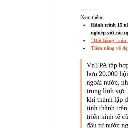
---------
Xem thêm: 
Hành trình 15 nă
nghiệp với các 
"Đặt hàng" của
Tiềm năng vẽ đẹ
VnTPA tập hợp
hơn 20.000 hội
ngoài nước, nhà
trong lĩnh vự
khi thành lập 
tỉnh thành trê
triển kinh tế 
đầu tư nước n