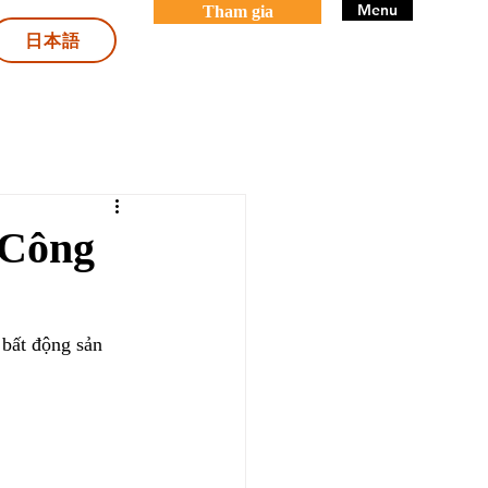
Menu
Tham gia
日本語
 Công
 bất động sản 