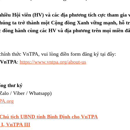
iều Hội viên (HV) và các địa phương tích cực tham gia 
húng ta trở thành một Cộng đồng Xanh vững mạnh, hỗ trợ
 đồng hành cùng các HV và địa phương trên mọi miền đất
chính thức VnTPA, vui lòng điền form đăng ký tại đây: 
n VnTPA
: 
https://www.vntpa.org/about-us
ng thư ký
alo / Viber / Whatsapp)
PA.org
 Chủ tịch UBND tỉnh Bình Định cho VnTPA
I, VnTPA III