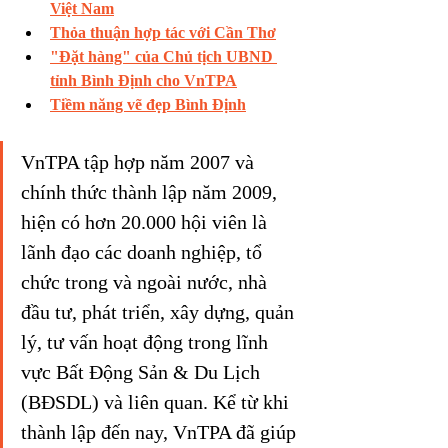
Việt Nam
Thỏa thuận hợp tác với Cần Thơ
"Đặt hàng" của Chủ tịch UBND 
tỉnh Bình Định cho VnTPA
Tiềm năng vẽ đẹp Bình Định
VnTPA tập hợp năm 2007 và 
chính thức thành lập năm 2009, 
hiện có hơn 20.000 hội viên là 
lãnh đạo các doanh nghiệp, tổ 
chức trong và ngoài nước, nhà 
đầu tư, phát triển, xây dựng, quản 
lý, tư vấn hoạt động trong lĩnh 
vực Bất Động Sản & Du Lịch 
(BĐSDL) và liên quan. Kể từ khi 
thành lập đến nay, VnTPA đã giúp 