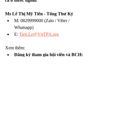
cả ở nước ngoài!
Ms Lê Thị Mỹ Tiên - Tổng Thư Ký
M: 0829999000 (Zalo / Viber / 
Whatsapp)
E: 
Tien.Le@VnTPA.org
Xem thêm:
Đăng ký tham gia hội viên và BCH: 
https://www.vntpa.org/about-us
Link tham gia VnTPA Golf Club: 
https://zalo.me/g/pavfkw708
https://ww
w.vntpa.org/projectshttps://www.vntpa.
org/projects