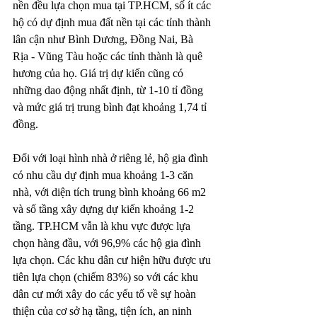
nền đều lựa chọn mua tại TP.HCM, số ít các 
hộ có dự định mua đất nền tại các tỉnh thành 
lân cận như Bình Dương, Đồng Nai, Bà 
Rịa - Vũng Tàu hoặc các tỉnh thành là quê 
hương của họ. Giá trị dự kiến cũng có 
những dao động nhất định, từ 1-10 tỉ đồng 
và mức giá trị trung bình đạt khoảng 1,74 tỉ 
đồng.
Đối với loại hình nhà ở riêng lẻ, hộ gia đình 
có nhu cầu dự định mua khoảng 1-3 căn 
nhà, với diện tích trung bình khoảng 66 m2 
và số tầng xây dựng dự kiến khoảng 1-2 
tầng. TP.HCM vẫn là khu vực được lựa 
chọn hàng đầu, với 96,9% các hộ gia đình 
lựa chọn. Các khu dân cư hiện hữu được ưu 
tiên lựa chọn (chiếm 83%) so với các khu 
dân cư mới xây do các yếu tố về sự hoàn 
thiện của cơ sở hạ tầng, tiện ích, an ninh 