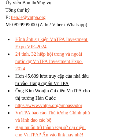
Ủy viên Ban thường vụ
Tổng thư ký
E: 
tien.le@vntpa.org
M: 0829999000 (Zalo / Viber / Whatsapp)
Hình ảnh sự kiện VnTPA Investment 
Expo VIE-2024
24 tỉnh, 32 hiệp hội trong và ngoài 
nước dự VnTPA Investment Expo 
2024
Hơn 45.609 lượt truy cập của nhà đầu 
tư vào Trang dự án VnTPA
Ông Kim Wonjin đại diện VnTPA cho 
thị trường Hàn Quốc
https://www.vntpa.org/ambassador
VnTPA báo cáo Thủ tướng Chính phủ 
và lãnh đạo các bộ
Bạn muốn trở thành Đại sứ đại diện 
cho VnTPA? Ấn vào link này nhé!