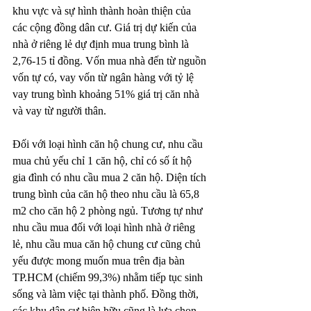
khu vực và sự hình thành hoàn thiện của 
các cộng đồng dân cư. Giá trị dự kiến của 
nhà ở riêng lẻ dự định mua trung bình là 
2,76-15 tỉ đồng. Vốn mua nhà đến từ nguồn 
vốn tự có, vay vốn từ ngân hàng với tỷ lệ 
vay trung bình khoảng 51% giá trị căn nhà 
và vay từ người thân.
Đối với loại hì
nh căn hộ chung cư
, nhu cầu 
mua chủ yếu chỉ 1 căn hộ, chỉ có số ít hộ 
gia đình có nhu cầu mua 2 căn hộ. Diện tích 
trung bình của căn hộ theo nhu cầu là 65,8 
m2 cho căn hộ 2 phòng ngủ. Tương tự như 
nhu cầu mua đối với loại hình nhà ở riêng 
lẻ, nhu cầu mua căn hộ chung cư cũng chủ 
yếu được mong muốn mua trên địa bàn 
TP.HCM (chiếm 99,3%) nhằm tiếp tục sinh 
sống và làm việc tại thành phố. Đồng thời, 
các khu dân cư hiện hữu cũng là lựa chọn 