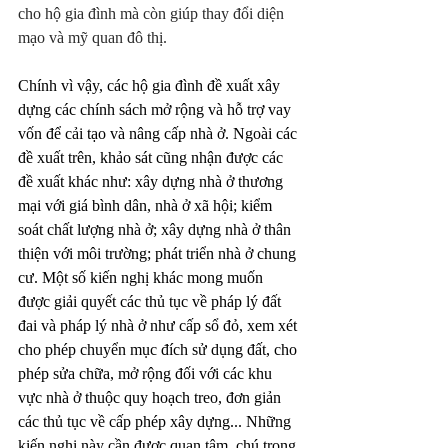
cho hộ gia đình mà còn giúp thay đổi diện 
mạo và mỹ quan đô thị. 
Chính vì vậy, các hộ gia đình đề xuất xây 
dựng các chính sách mở rộng và hỗ trợ vay 
vốn để cải tạo và nâng cấp nhà ở. Ngoài các 
đề xuất trên, khảo sát cũng nhận được các 
đề xuất khác như: xây dựng nhà ở thương 
mại với giá bình dân, nhà ở xã hội; kiểm 
soát chất lượng nhà ở; xây dựng nhà ở thân 
thiện với môi trường; phát triển nhà ở chung 
cư. Một số kiến nghị khác mong muốn 
được giải quyết các thủ tục về pháp lý đất 
đai và pháp lý nhà ở như cấp sổ đỏ, xem xét 
cho phép 
chuyển mục đích sử dụng đất
, cho 
phép sửa chữa, mở rộng đối với các khu 
vực nhà ở thuộc quy hoạch treo, đơn giản 
các thủ tục về cấp phép xây dựng... Những 
kiến nghị này cần được quan tâm, chú trọng 