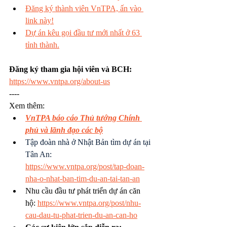
Đăng ký thành viên VnTPA, ấn vào 
link này!
Dự án kêu gọi đầu tư mới nhất ở 63 
tỉnh thành.
Đăng ký tham gia hội viên và BCH: 
https://www.vntpa.org/about-us
----
Xem thêm:
VnTPA báo cáo Thủ tướng Chính 
phủ và lãnh đạo các bộ
Tập đoàn nhà ở Nhật Bản tìm dự án tại 
Tân An: 
https://www.vntpa.org/post/tap-doan-
nha-o-nhat-ban-tim-du-an-tai-tan-an
Nhu cầu đầu tư phát triển dự án căn 
hộ: 
https://www.vntpa.org/post/nhu-
cau-dau-tu-phat-trien-du-an-can-ho