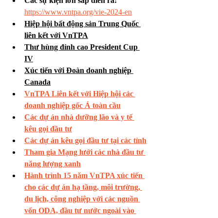
Các sự kiện lớn sắp diễn ra:
https://www.vntpa.org/vie-2024-en
Hiệp hội bất động sản Trung Quốc 
liên kết với VnTPA
Thư hùng đỉnh cao President Cup 
IV
Xúc tiến với Đoàn doanh nghiệp 
Canada
VnTPA 
Liên kết với Hiệp hội các 
doanh nghiệp gốc Á toàn cầu
Các dự án nhà dưỡng lão và y tế 
kêu gọi đầu tư
Các dự án kêu gọi đầu tư tại các tỉnh
Tham gia Mạng lưới các nhà đầu tư 
năng lượng xanh
Hành trình 15 năm VnTPA xúc tiến 
cho các dự án hạ tầng, môi trường, 
du lịch, công nghiệp với các nguồn 
vốn ODA, đầu tư nước ngoài vào 